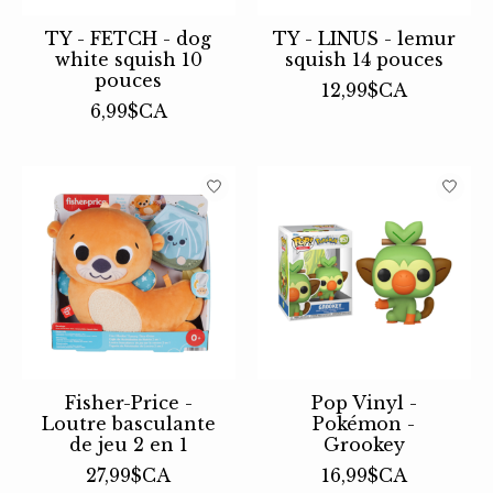
TY - FETCH - dog
TY - LINUS - lemur
white squish 10
squish 14 pouces
pouces
12,99$CA
6,99$CA
Fisher-Price -
Pop Vinyl -
Loutre basculante
Pokémon -
de jeu 2 en 1
Grookey
27,99$CA
16,99$CA