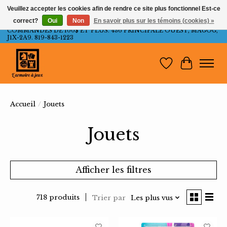
Veuillez accepter les cookies afin de rendre ce site plus fonctionnel Est-ce
correct?
Oui
Non
En savoir plus sur les témoins (cookies) »
LIVRAISON GRATUITE AU QUÉBEC ET ONTARIO POUR LES
COMMANDES DE 100$ ET PLUS. 436 PRINCIPALE OUEST, MAGOG,
J1X-2A9. 819-843-1223
Liste de souh
Panier
Accueil
/
Jouets
Jouets
Afficher les filtres
718 produits
Trier par
Les plus vus