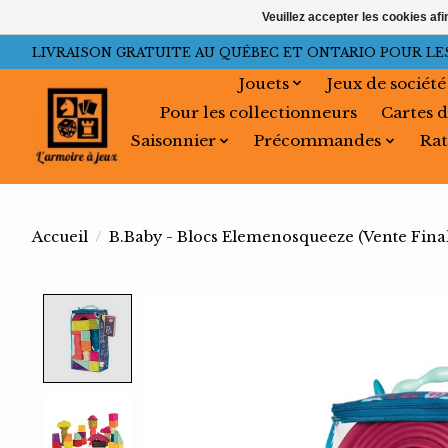
Veuillez accepter les cookies afi
LIVRAISON GRATUITE AU QUÉBEC ET ONTARIO POUR LES C
Jouets
Jeux de société
Pour les collectionneurs
Cartes d
Saisonnier
Précommandes
Rat
Accueil
/
B.Baby - Blocs Elemenosqueeze (Vente Fina
Product image slideshow Items