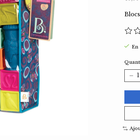
Blocs
Ce pr
En 
Quanti
Ajo