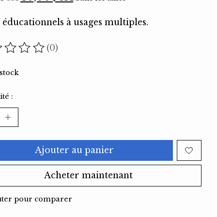
 éducationnels à usages multiples.
(0)
oduit est évalué à
0
sur 5
stock
té :
Ajouter au panier
Acheter maintenant
uter pour comparer