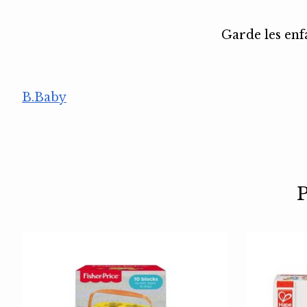
Garde les enf
B.Baby
P
Articles du carrousel de produits