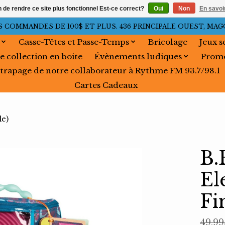
n de rendre ce site plus fonctionnel Est-ce correct?
Oui
Non
En savoir
OMMANDES DE 100$ ET PLUS. 436 PRINCIPALE OUEST, MAGOG, 
Casse-Têtes et Passe-Temps
Bricolage
Jeux s
e collection en boite
Évènements ludiques
Promo
trapage de notre collaborateur à Rythme FM 93.7/98.1
Cartes Cadeaux
le)
B.
El
Fi
49,9