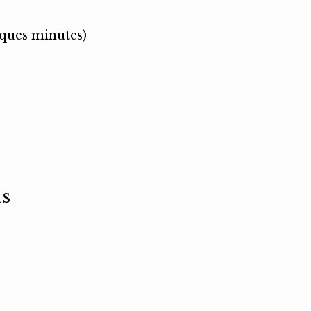
lques minutes)
us