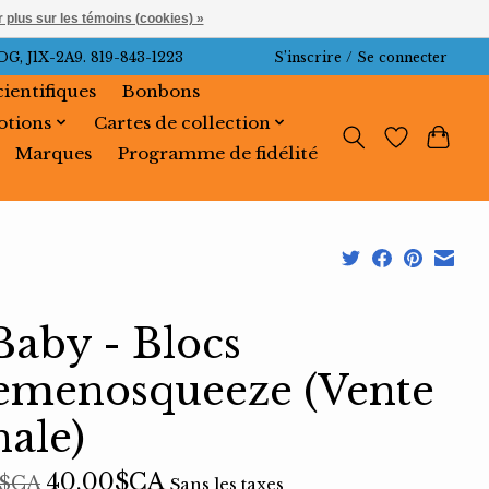
 plus sur les témoins (cookies) »
J1X-2A9. 819-843-1223
S’inscrire / Se connecter
cientifiques
Bonbons
tions
Cartes de collection
Marques
Programme de fidélité
Baby - Blocs
emenosqueeze (Vente
nale)
40,00$CA
9$CA
Sans les taxes