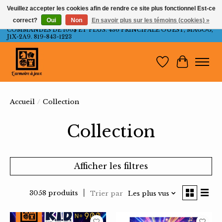
Veuillez accepter les cookies afin de rendre ce site plus fonctionnel Est-ce
correct?
Oui
Non
En savoir plus sur les témoins (cookies) »
LIVRAISON GRATUITE AU QUÉBEC ET ONTARIO POUR LES
COMMANDES DE 100$ ET PLUS. 436 PRINCIPALE OUEST, MAGOG,
J1X-2A9. 819-843-1223
Liste de souh
Panier
Accueil
/
Collection
Collection
Afficher les filtres
3058 produits
Trier par
Les plus vus