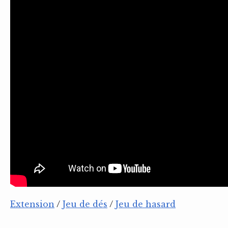
Extension
/
Jeu de dés
/
Jeu de hasard