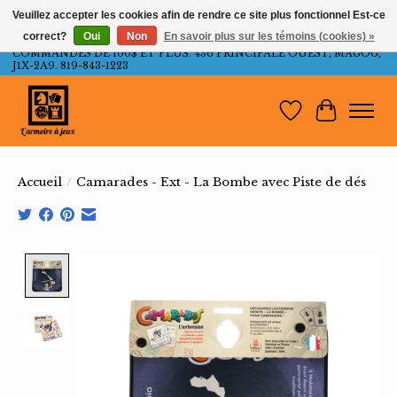
Veuillez accepter les cookies afin de rendre ce site plus fonctionnel Est-ce
correct?
Oui
Non
En savoir plus sur les témoins (cookies) »
LIVRAISON GRATUITE AU QUÉBEC ET ONTARIO POUR LES
COMMANDES DE 100$ ET PLUS. 436 PRINCIPALE OUEST, MAGOG,
J1X-2A9. 819-843-1223
Liste de souh
Panier
Accueil
/
Camarades - Ext - La Bombe avec Piste de dés
Product image slideshow Items