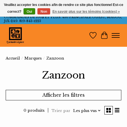
Veuillez accepter les cookies afin de rendre ce site plus fonctionnel Est-ce
correct?
Oui
Non
En savoir plus sur les témoins (cookies) »
LIVRAISON GRATUITE AU QUÉBEC ET ONTARIO POUR LES
COMMANDES DE 100$ ET PLUS. 436 PRINCIPALE OUEST, MAGOG,
J1X-2A9. 819-843-1223
Liste de souh
Panier
Accueil
/
Marques
/
Zanzoon
Zanzoon
Afficher les filtres
0 produits
Trier par
Les plus vus