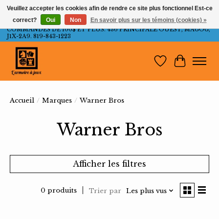
Veuillez accepter les cookies afin de rendre ce site plus fonctionnel Est-ce
correct?
Oui
Non
En savoir plus sur les témoins (cookies) »
LIVRAISON GRATUITE AU QUÉBEC ET ONTARIO POUR LES
COMMANDES DE 100$ ET PLUS. 436 PRINCIPALE OUEST, MAGOG,
J1X-2A9. 819-843-1223
Liste de souh
Panier
Accueil
/
Marques
/
Warner Bros
Warner Bros
Afficher les filtres
0 produits
Trier par
Les plus vus