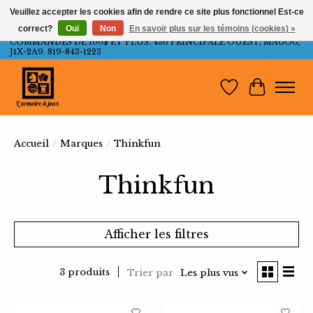
Veuillez accepter les cookies afin de rendre ce site plus fonctionnel Est-ce
correct?
Oui
Non
En savoir plus sur les témoins (cookies) »
LIVRAISON GRATUITE AU QUÉBEC ET ONTARIO POUR LES
COMMANDES DE 100$ ET PLUS. 436 PRINCIPALE OUEST, MAGOG,
J1X-2A9. 819-843-1223
Liste de souh
Panier
Accueil
/
Marques
/
Thinkfun
Thinkfun
Afficher les filtres
3 produits
Trier par
Les plus vus