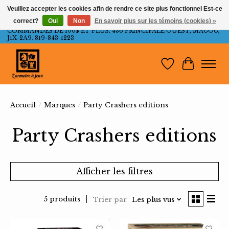
Veuillez accepter les cookies afin de rendre ce site plus fonctionnel Est-ce
correct?
Oui
Non
En savoir plus sur les témoins (cookies) »
LIVRAISON GRATUITE AU QUÉBEC ET ONTARIO POUR LES
COMMANDES DE 100$ ET PLUS. 436 PRINCIPALE OUEST, MAGOG,
J1X-2A9. 819-843-1223
Liste de souh
Panier
Accueil
/
Marques
/
Party Crashers editions
Party Crashers editions
Afficher les filtres
5 produits
Trier par
Les plus vus