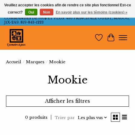
Veuillez accepter les cookies afin de rendre ce site plus fonctionnel Est-ce
correct?
Oui
Non
En savoir plus sur les témoins (cookies) »
LIVRAISON GRATUITE AU QUÉBEC ET ONTARIO POUR LES
COMMANDES DE 100$ ET PLUS. 436 PRINCIPALE OUEST, MAGOG,
J1X-2A9. 819-843-1223
Liste de souh
Panier
Accueil
/
Marques
/
Mookie
Mookie
Afficher les filtres
0 produits
Trier par
Les plus vus