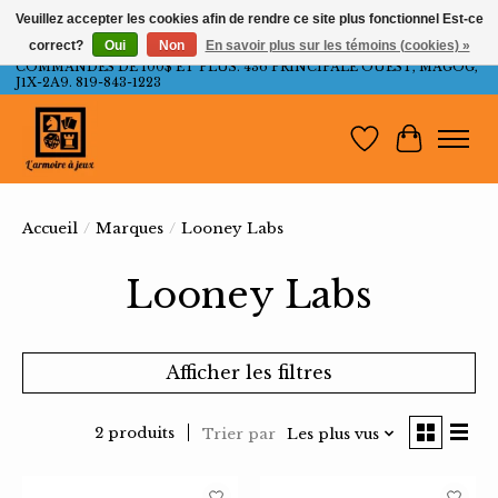
Veuillez accepter les cookies afin de rendre ce site plus fonctionnel Est-ce
correct?
Oui
Non
En savoir plus sur les témoins (cookies) »
LIVRAISON GRATUITE AU QUÉBEC ET ONTARIO POUR LES
COMMANDES DE 100$ ET PLUS. 436 PRINCIPALE OUEST, MAGOG,
J1X-2A9. 819-843-1223
Liste de souh
Panier
Accueil
/
Marques
/
Looney Labs
Looney Labs
Afficher les filtres
2 produits
Trier par
Les plus vus