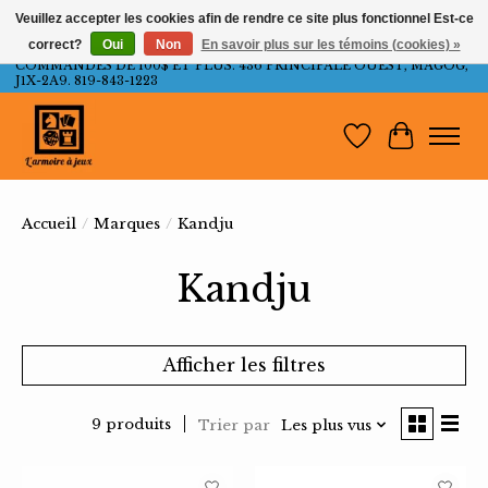
Veuillez accepter les cookies afin de rendre ce site plus fonctionnel Est-ce
correct?
Oui
Non
En savoir plus sur les témoins (cookies) »
LIVRAISON GRATUITE AU QUÉBEC ET ONTARIO POUR LES
COMMANDES DE 100$ ET PLUS. 436 PRINCIPALE OUEST, MAGOG,
J1X-2A9. 819-843-1223
Liste de souh
Panier
Accueil
/
Marques
/
Kandju
Kandju
Afficher les filtres
9 produits
Trier par
Les plus vus