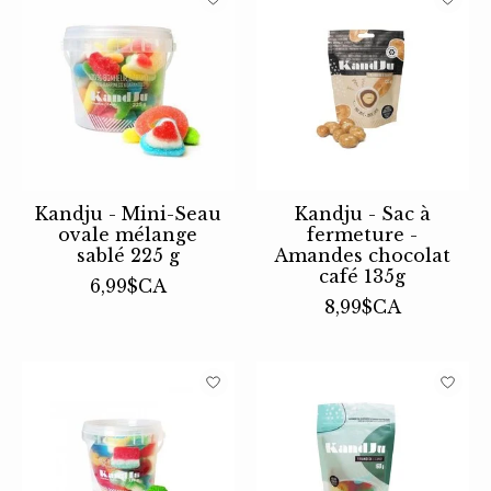
Kandju - Mini-Seau
Kandju - Sac à
ovale mélange
fermeture -
sablé 225 g
Amandes chocolat
café 135g
6,99$CA
8,99$CA