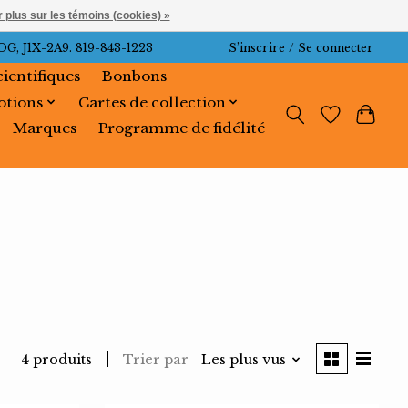
 plus sur les témoins (cookies) »
J1X-2A9. 819-843-1223
S’inscrire / Se connecter
cientifiques
Bonbons
tions
Cartes de collection
Marques
Programme de fidélité
Trier par
Les plus vus
4 produits