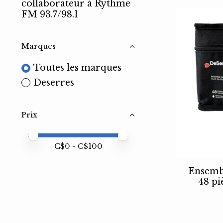
collaborateur à Rythme
FM 93.7/98.1
Marques
Toutes les marques
Deserres
Prix
Prix minimum
Price maximum value
C$
0
- C$
100
Ensemb
48 pi