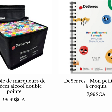
le de marqueurs de
DeSerres - Mon petit
ièces alcool double
à croquis
pointe
7,99$CA
99,99$CA