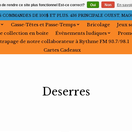
n de rendre ce site plus fonctionnel Est-ce correct?
Oui
Non
En savoir
OMMANDES DE 100$ ET PLUS. 436 PRINCIPALE OUEST, MAGOG, 
Casse-Têtes et Passe-Temps
Bricolage
Jeux s
e collection en boite
Évènements ludiques
Promo
trapage de notre collaborateur à Rythme FM 93.7/98.1
Cartes Cadeaux
Deserres