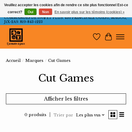
Veuillez accepter les cookies afin de rendre ce site plus fonctionnel Est-ce
correct?
Oui
Non
En savoir plus sur les témoins (cookies) »
LIVRAISON GRATUITE AU QUÉBEC ET ONTARIO POUR LES
COMMANDES DE 100$ ET PLUS. 436 PRINCIPALE OUEST, MAGOG,
J1X-2A9. 819-843-1223
Liste de souh
Panier
Accueil
/
Marques
/
Cut Games
Cut Games
Afficher les filtres
0 produits
Trier par
Les plus vus