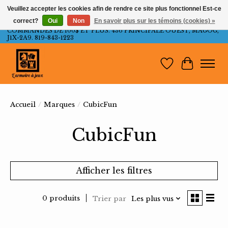
Veuillez accepter les cookies afin de rendre ce site plus fonctionnel Est-ce
correct?
Oui
Non
En savoir plus sur les témoins (cookies) »
LIVRAISON GRATUITE AU QUÉBEC ET ONTARIO POUR LES
COMMANDES DE 100$ ET PLUS. 436 PRINCIPALE OUEST, MAGOG,
J1X-2A9. 819-843-1223
Liste de souh
Panier
Accueil
/
Marques
/
CubicFun
CubicFun
Afficher les filtres
0 produits
Trier par
Les plus vus