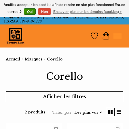
Veuillez accepter les cookies afin de rendre ce site plus fonctionnel Est-ce
correct?
Oui
Non
En savoir plus sur les témoins (cookies) »
LIVRAISON GRATUITE AU QUÉBEC ET ONTARIO POUR LES
COMMANDES DE 100$ ET PLUS. 436 PRINCIPALE OUEST, MAGOG,
J1X-2A9. 819-843-1223
Liste de souh
Panier
Accueil
/
Marques
/
Corello
Corello
Afficher les filtres
2 produits
Trier par
Les plus vus