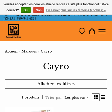
Veuillez accepter les cookies afin de rendre ce site plus fonctionnel Est-ce
correct?
Oui
Non
En savoir plus sur les témoins (cookies) »
LIVRAISON GRATUITE AU QUÉBEC ET ONTARIO POUR LES
COMMANDES DE 100$ ET PLUS. 436 PRINCIPALE OUEST, MAGOG,
J1X-2A9. 819-843-1223
Liste de souh
Panier
Accueil
/
Marques
/
Cayro
Cayro
Afficher les filtres
1 produits
Trier par
Les plus vus