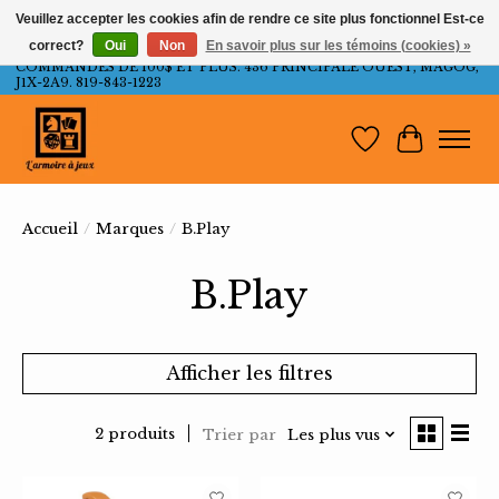
Veuillez accepter les cookies afin de rendre ce site plus fonctionnel Est-ce
correct?
Oui
Non
En savoir plus sur les témoins (cookies) »
LIVRAISON GRATUITE AU QUÉBEC ET ONTARIO POUR LES
COMMANDES DE 100$ ET PLUS. 436 PRINCIPALE OUEST, MAGOG,
J1X-2A9. 819-843-1223
Liste de souh
Panier
Accueil
/
Marques
/
B.Play
B.Play
Afficher les filtres
2 produits
Trier par
Les plus vus