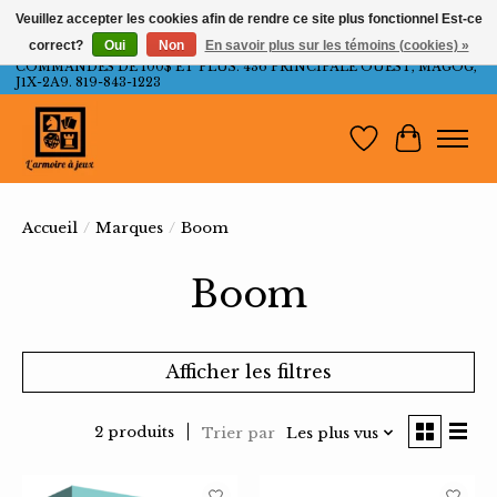
Veuillez accepter les cookies afin de rendre ce site plus fonctionnel Est-ce
correct?
Oui
Non
En savoir plus sur les témoins (cookies) »
LIVRAISON GRATUITE AU QUÉBEC ET ONTARIO POUR LES
COMMANDES DE 100$ ET PLUS. 436 PRINCIPALE OUEST, MAGOG,
J1X-2A9. 819-843-1223
Liste de souh
Panier
Accueil
/
Marques
/
Boom
Boom
Afficher les filtres
2 produits
Trier par
Les plus vus