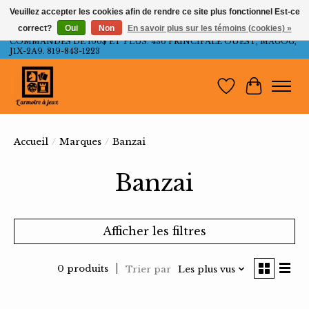
Veuillez accepter les cookies afin de rendre ce site plus fonctionnel Est-ce
correct?
Oui
Non
En savoir plus sur les témoins (cookies) »
LIVRAISON GRATUITE AU QUÉBEC ET ONTARIO POUR LES
COMMANDES DE 100$ ET PLUS. 436 PRINCIPALE OUEST, MAGOG,
J1X-2A9. 819-843-1223
Liste de souh
Panier
Accueil
/
Marques
/
Banzai
Banzai
Afficher les filtres
0 produits
Trier par
Les plus vus