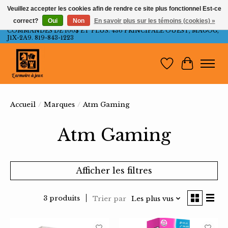
Veuillez accepter les cookies afin de rendre ce site plus fonctionnel Est-ce
correct?
Oui
Non
En savoir plus sur les témoins (cookies) »
LIVRAISON GRATUITE AU QUÉBEC ET ONTARIO POUR LES
COMMANDES DE 100$ ET PLUS. 436 PRINCIPALE OUEST, MAGOG,
J1X-2A9. 819-843-1223
Liste de souh
Panier
Accueil
/
Marques
/
Atm Gaming
Atm Gaming
Afficher les filtres
3 produits
Trier par
Les plus vus