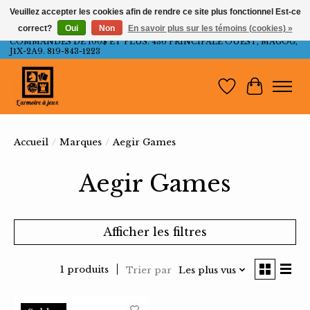
Veuillez accepter les cookies afin de rendre ce site plus fonctionnel Est-ce
correct?
Oui
Non
En savoir plus sur les témoins (cookies) »
LIVRAISON GRATUITE AU QUÉBEC ET ONTARIO POUR LES
COMMANDES DE 100$ ET PLUS. 436 PRINCIPALE OUEST, MAGOG,
J1X-2A9. 819-843-1223
Liste de souh
Panier
Accueil
/
Marques
/
Aegir Games
Aegir Games
Afficher les filtres
1 produits
Trier par
Les plus vus