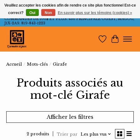
Veuillez accepter les cookies afin de rendre ce site plus fonctionnel Est-ce
correct?
Oui
Non
En savoir plus sur les témoins (cookies) »
LIVRAISON GRATUITE AU QUÉBEC ET ONTARIO POUR LES
COMMANDES DE 100$ ET PLUS. 436 PRINCIPALE OUEST, MAGOG,
J1X-2A9. 819-843-1223
Liste de souh
Panier
Accueil
/
Mots-clés
/
Girafe
Produits associés au
mot-clé Girafe
Afficher les filtres
2 produits
Trier par
Les plus vus