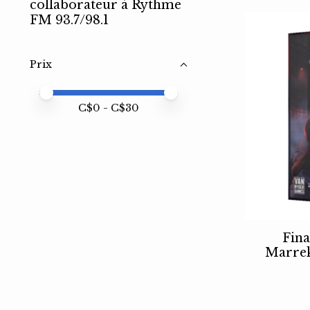
collaborateur à Rythme
FM 93.7/98.1
Prix
Prix minimum
Price maximum value
C$
0
- C$
30
Fina
Marrek