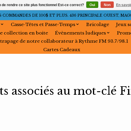
n de rendre ce site plus fonctionnel Est-ce correct?
Oui
Non
En savoir
OMMANDES DE 100$ ET PLUS. 436 PRINCIPALE OUEST, MAGOG, 
Casse-Têtes et Passe-Temps
Bricolage
Jeux s
e collection en boite
Évènements ludiques
Promo
trapage de notre collaborateur à Rythme FM 93.7/98.1
Cartes Cadeaux
s associés au mot-clé Fi