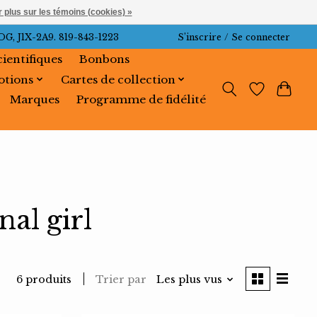
 plus sur les témoins (cookies) »
J1X-2A9. 819-843-1223
S’inscrire / Se connecter
cientifiques
Bonbons
tions
Cartes de collection
Marques
Programme de fidélité
nal girl
Trier par
Les plus vus
6 produits