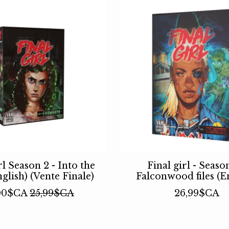
rl Season 2 - Into the
Final girl - Season
glish) (Vente Finale)
Falconwood files (E
00$CA
25,99$CA
26,99$CA