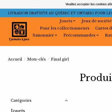
Veuillez accepter les cookies afi
LIVRAISON GRATUITE AU QUÉBEC ET ONTARIO POUR LES C
Jouets
Jeux de société
Pour les collectionneurs
Cartes d
Saisonnier
Précommandes
Rat
Accueil
/
Mots-clés
/
Final girl
Produit
Catégories
Jouets