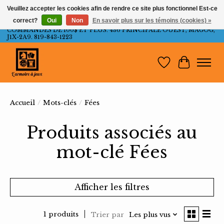
Veuillez accepter les cookies afin de rendre ce site plus fonctionnel Est-ce
correct?
Oui
Non
En savoir plus sur les témoins (cookies) »
LIVRAISON GRATUITE AU QUÉBEC ET ONTARIO POUR LES
COMMANDES DE 100$ ET PLUS. 436 PRINCIPALE OUEST, MAGOG,
J1X-2A9. 819-843-1223
Liste de souh
Panier
Accueil
/
Mots-clés
/
Fées
Produits associés au
mot-clé Fées
Afficher les filtres
1 produits
Trier par
Les plus vus