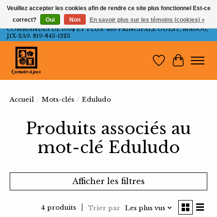
Veuillez accepter les cookies afin de rendre ce site plus fonctionnel Est-ce
correct?
Oui
Non
En savoir plus sur les témoins (cookies) »
LIVRAISON GRATUITE AU QUÉBEC ET ONTARIO POUR LES
COMMANDES DE 100$ ET PLUS. 436 PRINCIPALE OUEST, MAGOG,
J1X-2A9. 819-843-1223
Liste de souh
Panier
Accueil
/
Mots-clés
/
Eduludo
Produits associés au
mot-clé Eduludo
Afficher les filtres
4 produits
Trier par
Les plus vus