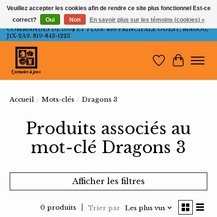
Veuillez accepter les cookies afin de rendre ce site plus fonctionnel Est-ce
correct?
Oui
Non
En savoir plus sur les témoins (cookies) »
LIVRAISON GRATUITE AU QUÉBEC ET ONTARIO POUR LES
COMMANDES DE 100$ ET PLUS. 436 PRINCIPALE OUEST, MAGOG,
J1X-2A9. 819-843-1223
Liste de souh
Panier
Accueil
/
Mots-clés
/
Dragons 3
Produits associés au
mot-clé Dragons 3
Afficher les filtres
0 produits
Trier par
Les plus vus