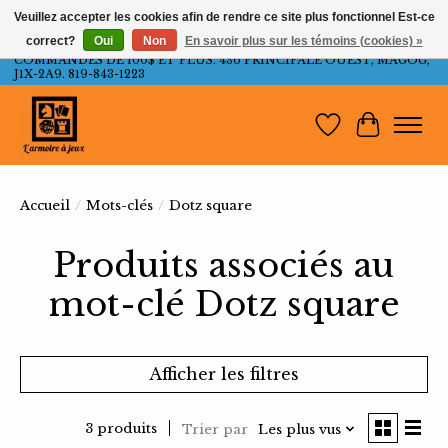
Veuillez accepter les cookies afin de rendre ce site plus fonctionnel Est-ce
correct?
Oui
Non
En savoir plus sur les témoins (cookies) »
LIVRAISON GRATUITE AU QUÉBEC ET ONTARIO POUR LES
COMMANDES DE 100$ ET PLUS. 436 PRINCIPALE OUEST, MAGOG,
J1X-2A9. 819-843-1223
Liste de souh
Panier
Accueil
/
Mots-clés
/
Dotz square
Produits associés au
mot-clé Dotz square
Afficher les filtres
3 produits
Trier par
Les plus vus