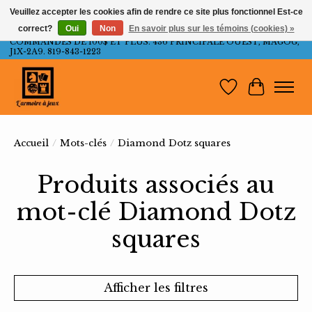
Veuillez accepter les cookies afin de rendre ce site plus fonctionnel Est-ce
correct?
Oui
Non
En savoir plus sur les témoins (cookies) »
LIVRAISON GRATUITE AU QUÉBEC ET ONTARIO POUR LES
COMMANDES DE 100$ ET PLUS. 436 PRINCIPALE OUEST, MAGOG,
J1X-2A9. 819-843-1223
Liste de souh
Panier
Accueil
/
Mots-clés
/
Diamond Dotz squares
Produits associés au
mot-clé Diamond Dotz
squares
Afficher les filtres