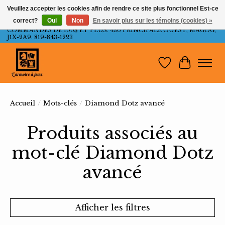
Veuillez accepter les cookies afin de rendre ce site plus fonctionnel Est-ce
correct?
Oui
Non
En savoir plus sur les témoins (cookies) »
LIVRAISON GRATUITE AU QUÉBEC ET ONTARIO POUR LES
COMMANDES DE 100$ ET PLUS. 436 PRINCIPALE OUEST, MAGOG,
J1X-2A9. 819-843-1223
Liste de souh
Panier
Accueil
/
Mots-clés
/
Diamond Dotz avancé
Produits associés au
mot-clé Diamond Dotz
avancé
Afficher les filtres