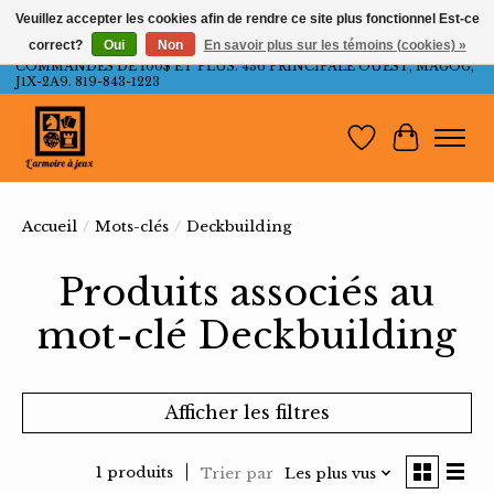
Veuillez accepter les cookies afin de rendre ce site plus fonctionnel Est-ce
correct?
Oui
Non
En savoir plus sur les témoins (cookies) »
LIVRAISON GRATUITE AU QUÉBEC ET ONTARIO POUR LES
COMMANDES DE 100$ ET PLUS. 436 PRINCIPALE OUEST, MAGOG,
J1X-2A9. 819-843-1223
Liste de souh
Panier
Accueil
/
Mots-clés
/
Deckbuilding
Produits associés au
mot-clé Deckbuilding
Afficher les filtres
1 produits
Trier par
Les plus vus