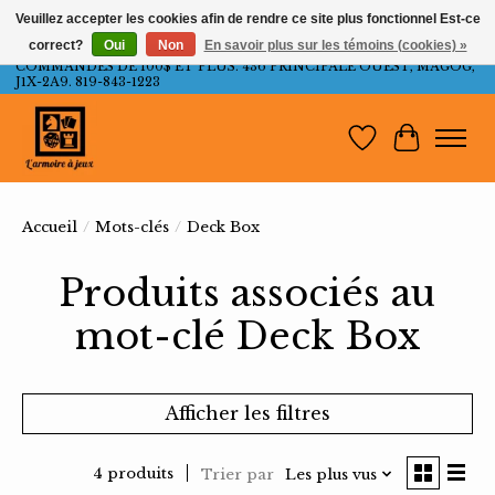
Veuillez accepter les cookies afin de rendre ce site plus fonctionnel Est-ce
correct?
Oui
Non
En savoir plus sur les témoins (cookies) »
LIVRAISON GRATUITE AU QUÉBEC ET ONTARIO POUR LES
COMMANDES DE 100$ ET PLUS. 436 PRINCIPALE OUEST, MAGOG,
J1X-2A9. 819-843-1223
Liste de souh
Panier
Accueil
/
Mots-clés
/
Deck Box
Produits associés au
mot-clé Deck Box
Afficher les filtres
4 produits
Trier par
Les plus vus