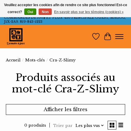
Veuillez accepter les cookies afin de rendre ce site plus fonctionnel Est-ce
correct?
Oui
Non
En savoir plus sur les témoins (cookies) »
LIVRAISON GRATUITE AU QUÉBEC ET ONTARIO POUR LES
COMMANDES DE 100$ ET PLUS. 436 PRINCIPALE OUEST, MAGOG,
J1X-2A9. 819-843-1223
Liste de souh
Panier
Accueil
/
Mots-clés
/
Cra-Z-Slimy
Produits associés au
mot-clé Cra-Z-Slimy
Afficher les filtres
0 produits
Trier par
Les plus vus