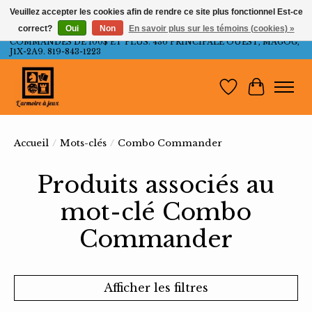
Veuillez accepter les cookies afin de rendre ce site plus fonctionnel Est-ce
correct?
Oui
Non
En savoir plus sur les témoins (cookies) »
LIVRAISON GRATUITE AU QUÉBEC ET ONTARIO POUR LES
COMMANDES DE 100$ ET PLUS. 436 PRINCIPALE OUEST, MAGOG,
J1X-2A9. 819-843-1223
Liste de souh
Panier
Accueil
/
Mots-clés
/
Combo Commander
Produits associés au
mot-clé Combo
Commander
Afficher les filtres