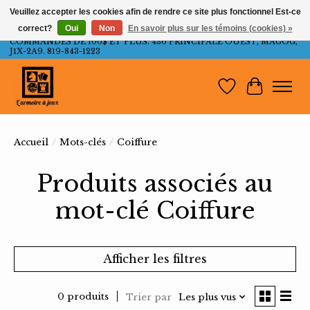
Veuillez accepter les cookies afin de rendre ce site plus fonctionnel Est-ce
correct?
Oui
Non
En savoir plus sur les témoins (cookies) »
LIVRAISON GRATUITE AU QUÉBEC ET ONTARIO POUR LES
COMMANDES DE 100$ ET PLUS. 436 PRINCIPALE OUEST, MAGOG,
J1X-2A9. 819-843-1223
Liste de souh
Panier
Accueil
/
Mots-clés
/
Coiffure
Produits associés au
mot-clé Coiffure
Afficher les filtres
0 produits
Trier par
Les plus vus