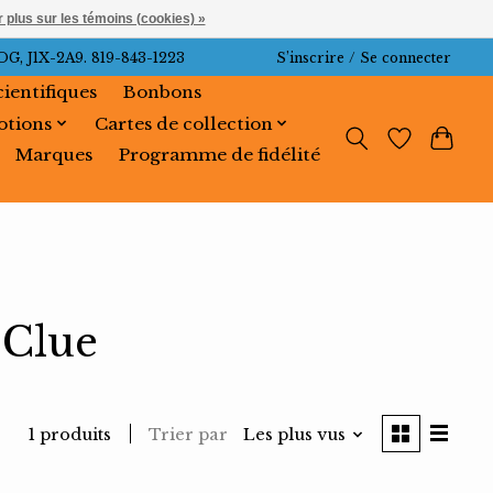
 plus sur les témoins (cookies) »
J1X-2A9. 819-843-1223
S’inscrire / Se connecter
cientifiques
Bonbons
tions
Cartes de collection
Marques
Programme de fidélité
 Clue
Trier par
Les plus vus
1 produits