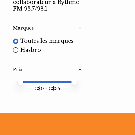
collaborateur à Rythme
FM 93.7/98.1
Marques
Toutes les marques
Hasbro
Prix
Prix minimum
Price maximum value
C$
0
- C$
35