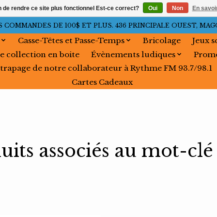
n de rendre ce site plus fonctionnel Est-ce correct?
Oui
Non
En savoir
OMMANDES DE 100$ ET PLUS. 436 PRINCIPALE OUEST, MAGOG, 
Casse-Têtes et Passe-Temps
Bricolage
Jeux s
e collection en boite
Évènements ludiques
Promo
trapage de notre collaborateur à Rythme FM 93.7/98.1
Cartes Cadeaux
uits associés au mot-clé