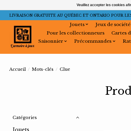
Veuillez accepter les cookies afi
LIVRAISON GRATUITE AU QUÉBEC ET ONTARIO POUR LES C
Jouets
Jeux de société
Pour les collectionneurs
Cartes d
Saisonnier
Précommandes
Rat
Accueil
/
Mots-clés
/
Clue
Prod
Catégories
Jouets