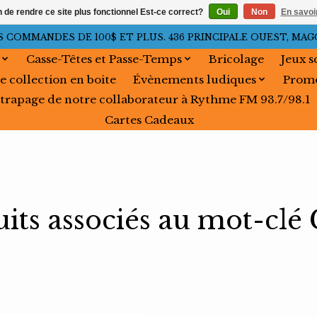
n de rendre ce site plus fonctionnel Est-ce correct?
Oui
Non
En savoir
OMMANDES DE 100$ ET PLUS. 436 PRINCIPALE OUEST, MAGOG, 
Casse-Têtes et Passe-Temps
Bricolage
Jeux s
e collection en boite
Évènements ludiques
Promo
trapage de notre collaborateur à Rythme FM 93.7/98.1
Cartes Cadeaux
its associés au mot-clé