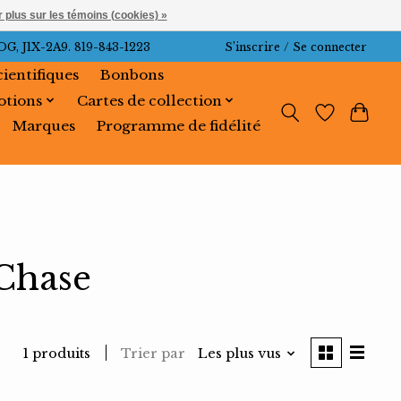
 plus sur les témoins (cookies) »
J1X-2A9. 819-843-1223
S’inscrire / Se connecter
cientifiques
Bonbons
tions
Cartes de collection
Marques
Programme de fidélité
 Chase
Trier par
Les plus vus
1 produits