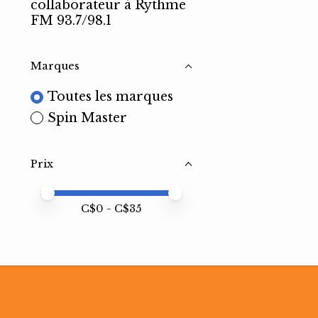
collaborateur à Rythme
FM 93.7/98.1
Marques
Toutes les marques
Spin Master
Prix
Prix minimum
Price maximum value
C$
0
- C$
35