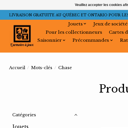
Veuillez accepter les cookies afi
LIVRAISON GRATUITE AU QUÉBEC ET ONTARIO POUR LES C
Jouets
Jeux de société
Pour les collectionneurs
Cartes d
Saisonnier
Précommandes
Rat
Accueil
/
Mots-clés
/
Chase
Produ
Catégories
Jouets