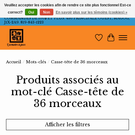
Veuillez accepter les cookies afin de rendre ce site plus fonctionnel Est-ce
correct?
Oui
Non
En savoir plus sur les témoins (cookies) »
LIVRAISON GRATUITE AU QUÉBEC ET ONTARIO POUR LES
COMMANDES DE 100$ ET PLUS. 436 PRINCIPALE OUEST, MAGOG,
J1X-2A9. 819-843-1223
Liste de souh
Panier
Accueil
/
Mots-clés
/
Casse-tête de 36 morceaux
Produits associés au
mot-clé Casse-tête de
36 morceaux
Afficher les filtres