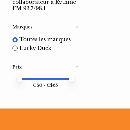
collaborateur à Rythme
FM 93.7/98.1
Marques
Toutes les marques
Lucky Duck
Prix
Prix minimum
Price maximum value
C$
0
- C$
65