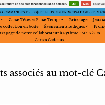
n de rendre ce site plus fonctionnel Est-ce correct?
Oui
Non
En savoir
OMMANDES DE 100$ ET PLUS. 436 PRINCIPALE OUEST, MAGOG, 
Casse-Têtes et Passe-Temps
Bricolage
Jeux s
e collection en boite
Évènements ludiques
Promo
trapage de notre collaborateur à Rythme FM 93.7/98.1
Cartes Cadeaux
ts associés au mot-clé C