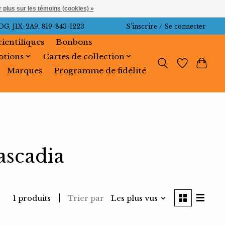
 plus sur les témoins (cookies) »
J1X-2A9. 819-843-1223
S’inscrire / Se connecter
cientifiques
Bonbons
tions
Cartes de collection
Marques
Programme de fidélité
ascadia
Trier par
Les plus vus
1 produits