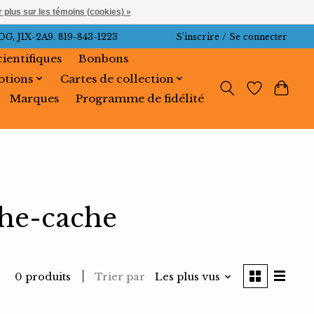
 plus sur les témoins (cookies) »
J1X-2A9. 819-843-1223
S’inscrire / Se connecter
cientifiques
Bonbons
tions
Cartes de collection
Marques
Programme de fidélité
che-cache
Trier par
Les plus vus
0 produits