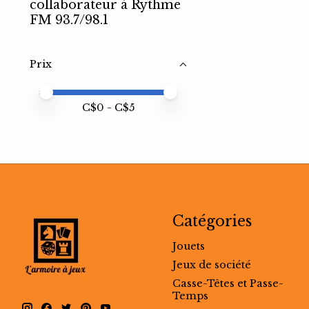
collaborateur à Rythme
FM 93.7/98.1
Prix
Prix minimum
Price maximum value
C$
0
- C$
5
Catégories
Jouets
Jeux de société
Casse-Têtes et Passe-
Temps