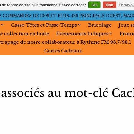
n de rendre ce site plus fonctionnel Est-ce correct?
Oui
Non
En savoir
OMMANDES DE 100$ ET PLUS. 436 PRINCIPALE OUEST, MAGOG, 
Casse-Têtes et Passe-Temps
Bricolage
Jeux s
e collection en boite
Évènements ludiques
Promo
trapage de notre collaborateur à Rythme FM 93.7/98.1
Cartes Cadeaux
 associés au mot-clé Ca