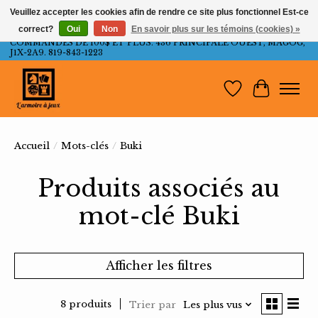
Veuillez accepter les cookies afin de rendre ce site plus fonctionnel Est-ce
correct?
Oui
Non
En savoir plus sur les témoins (cookies) »
LIVRAISON GRATUITE AU QUÉBEC ET ONTARIO POUR LES
COMMANDES DE 100$ ET PLUS. 436 PRINCIPALE OUEST, MAGOG,
J1X-2A9. 819-843-1223
Liste de souh
Panier
Accueil
/
Mots-clés
/
Buki
Produits associés au
mot-clé Buki
Afficher les filtres
8 produits
Trier par
Les plus vus