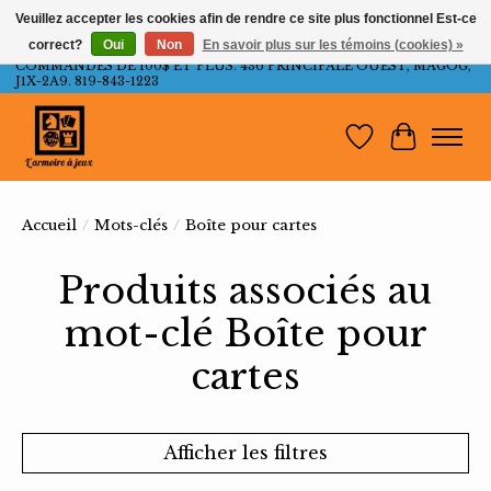
Veuillez accepter les cookies afin de rendre ce site plus fonctionnel Est-ce
correct?
Oui
Non
En savoir plus sur les témoins (cookies) »
LIVRAISON GRATUITE AU QUÉBEC ET ONTARIO POUR LES
COMMANDES DE 100$ ET PLUS. 436 PRINCIPALE OUEST, MAGOG,
J1X-2A9. 819-843-1223
Liste de souh
Panier
Accueil
/
Mots-clés
/
Boîte pour cartes
Produits associés au
mot-clé Boîte pour
cartes
Afficher les filtres