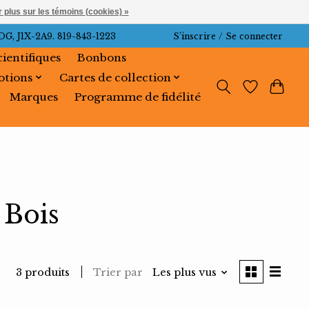
 plus sur les témoins (cookies) »
J1X-2A9. 819-843-1223
S’inscrire / Se connecter
cientifiques
Bonbons
tions
Cartes de collection
Marques
Programme de fidélité
 Bois
Trier par
Les plus vus
3 produits