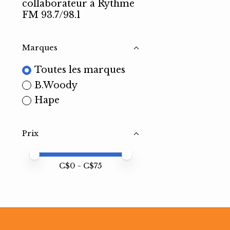
collaborateur à Rythme
FM 93.7/98.1
Marques
Toutes les marques
B.Woody
Hape
Prix
Prix minimum
Price maximum value
C$
0
- C$
75