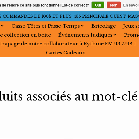
n de rendre ce site plus fonctionnel Est-ce correct?
Oui
Non
En savoir
OMMANDES DE 100$ ET PLUS. 436 PRINCIPALE OUEST, MAGOG, 
Casse-Têtes et Passe-Temps
Bricolage
Jeux s
e collection en boite
Évènements ludiques
Promo
trapage de notre collaborateur à Rythme FM 93.7/98.1
Cartes Cadeaux
uits associés au mot-clé