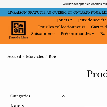
Veuillez accepter les cookies afi
LIVRAISON GRATUITE AU QUÉBEC ET ONTARIO POUR LES C
Jouets
Jeux de société
Pour les collectionneurs
Cartes d
Saisonnier
Précommandes
Rat
Accueil
/
Mots-clés
/
Bois
Prod
Catégories
Jouets