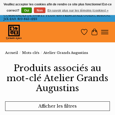
Veuillez accepter les cookies afin de rendre ce site plus fonctionnel Est-ce
correct?
Oui
Non
En savoir plus sur les témoins (cookies) »
LIVRAISON GRATUITE AU QUÉBEC ET ONTARIO POUR LES
COMMANDES DE 100$ ET PLUS. 436 PRINCIPALE OUEST, MAGOG,
J1X-2A9. 819-843-1223
Liste de souh
Panier
Accueil
/
Mots-clés
/
Atelier Grands Augustins
Produits associés au
mot-clé Atelier Grands
Augustins
Afficher les filtres