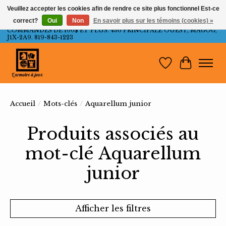
Veuillez accepter les cookies afin de rendre ce site plus fonctionnel Est-ce
correct?
Oui
Non
En savoir plus sur les témoins (cookies) »
LIVRAISON GRATUITE AU QUÉBEC ET ONTARIO POUR LES
COMMANDES DE 100$ ET PLUS. 436 PRINCIPALE OUEST, MAGOG,
J1X-2A9. 819-843-1223
Liste de souh
Panier
Accueil
/
Mots-clés
/
Aquarellum junior
Produits associés au
mot-clé Aquarellum
junior
Afficher les filtres