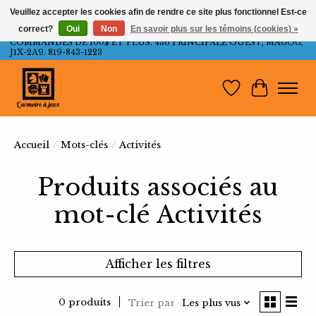
Veuillez accepter les cookies afin de rendre ce site plus fonctionnel Est-ce
correct?
Oui
Non
En savoir plus sur les témoins (cookies) »
LIVRAISON GRATUITE AU QUÉBEC ET ONTARIO POUR LES
COMMANDES DE 100$ ET PLUS. 436 PRINCIPALE OUEST, MAGOG,
J1X-2A9. 819-843-1223
Liste de souh
Panier
Accueil
/
Mots-clés
/
Activités
Produits associés au
mot-clé Activités
Afficher les filtres
0 produits
Trier par
Les plus vus