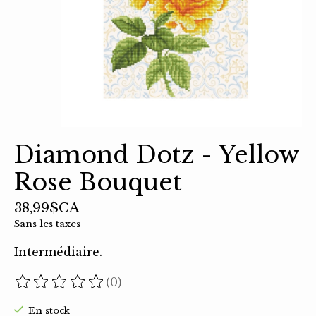
Diamond Dotz - Yellow
Rose Bouquet
38,99$CA
Sans les taxes
Intermédiaire.
(0)
Ce produit est évalué à
0
sur 5
En stock