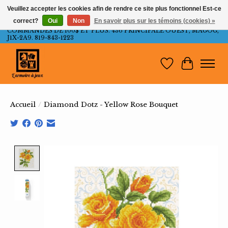
Veuillez accepter les cookies afin de rendre ce site plus fonctionnel Est-ce
correct?
Oui
Non
En savoir plus sur les témoins (cookies) »
LIVRAISON GRATUITE AU QUÉBEC ET ONTARIO POUR LES
COMMANDES DE 100$ ET PLUS. 436 PRINCIPALE OUEST, MAGOG,
J1X-2A9. 819-843-1223
Liste de souh
Panier
Accueil
/
Diamond Dotz - Yellow Rose Bouquet
Product image slideshow Items